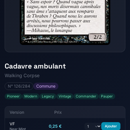
Cadavre ambulant
Walking Corpse
N° 126/284
Commune
Pioneer
Modern
Legacy
Vintage
Commander
Pauper
Version
Prix
VF
0,25 €
Ajouter
Near Mint