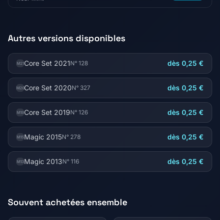
Autres versions disponibles
Core Set 2021
dès 0,25 €
N° 128
M21
Core Set 2020
dès 0,25 €
N° 327
M20
Core Set 2019
dès 0,25 €
N° 126
M19
Magic 2015
dès 0,25 €
N° 278
M15
Magic 2013
dès 0,25 €
N° 116
M13
Souvent achetées ensemble