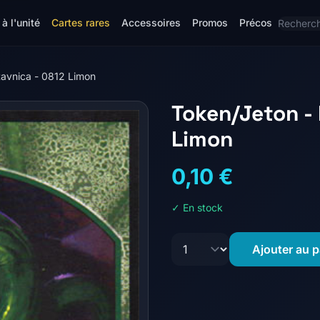
à l'unité
Cartes rares
Accessoires
Promos
Précos
Ravnica - 0812 Limon
Token/Jeton - 
Limon
0,10 €
✓ En stock
Ajouter au p