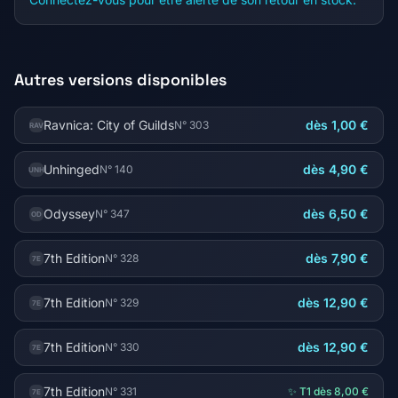
Autres versions disponibles
Ravnica: City of Guilds
dès 1,00 €
N° 303
RAV
Unhinged
dès 4,90 €
N° 140
UNH
Odyssey
dès 6,50 €
N° 347
OD
7th Edition
dès 7,90 €
N° 328
7E
7th Edition
dès 12,90 €
N° 329
7E
7th Edition
dès 12,90 €
N° 330
7E
7th Edition
N° 331
✨ T1 dès 8,00 €
7E