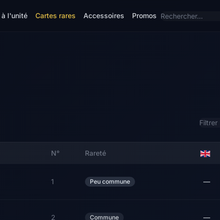
à l'unité
Cartes rares
Accessoires
Promos
N°
Rareté
1
—
Peu commune
2
—
Commune