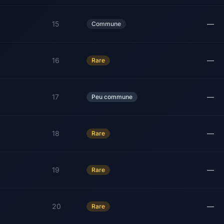
15
—
Commune
16
—
Rare
17
—
Peu commune
18
—
Rare
19
—
Rare
20
—
Rare