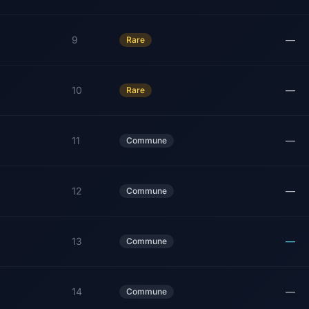
9
—
Rare
10
—
Rare
11
—
Commune
12
—
Commune
13
—
Commune
14
—
Commune