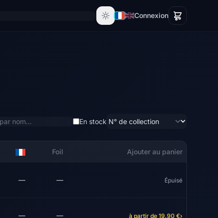
Connexion
En stock
Foil
Ajouter au panier
—
—
Épuisé
—
—
à partir de 19,90 €
›