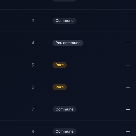
3
—
Commune
4
—
Peu commune
5
—
Rare
6
—
Rare
7
—
Commune
8
—
Commune