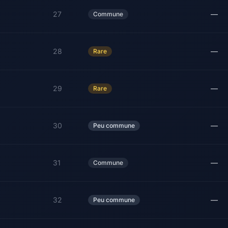
27
—
Commune
28
—
Rare
29
—
Rare
30
—
Peu commune
31
—
Commune
32
—
Peu commune