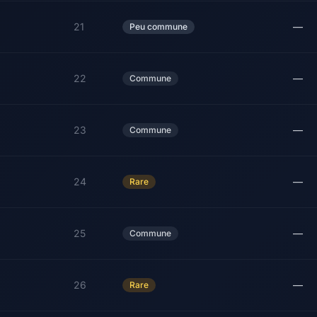
21
—
Peu commune
22
—
Commune
23
—
Commune
24
—
Rare
25
—
Commune
26
—
Rare