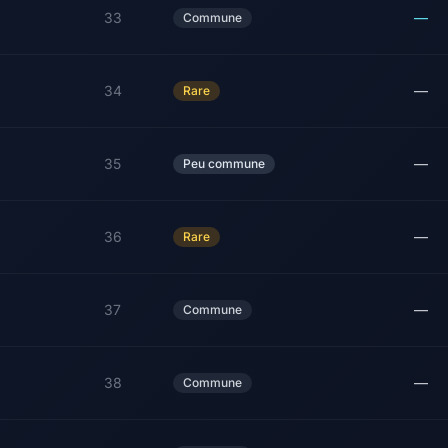
33
—
Commune
34
—
Rare
35
—
Peu commune
36
—
Rare
37
—
Commune
38
—
Commune