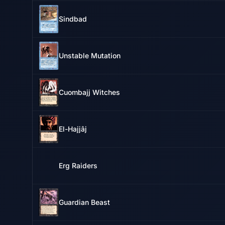
Sindbad
Unstable Mutation
Cuombajj Witches
El-Hajjâj
Erg Raiders
Guardian Beast