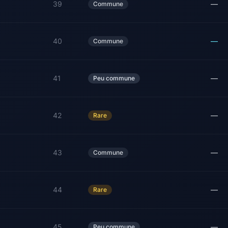
39
—
Commune
40
—
Commune
41
—
Peu commune
42
—
Rare
43
—
Commune
44
—
Rare
45
—
Peu commune