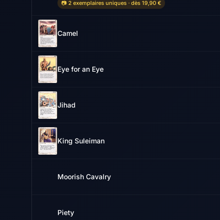
📷 2 exemplaires uniques · dès 19,90 €
Camel
Eye for an Eye
Jihad
King Suleiman
Moorish Cavalry
Piety