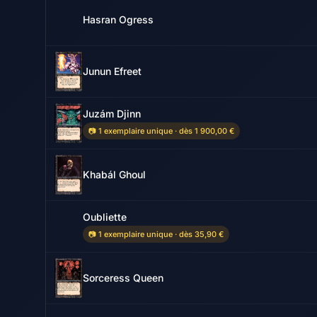
Hasran Ogress
Junun Efreet
Juzám Djinn
📷 1 exemplaire unique · dès 1 900,00 €
Khabál Ghoul
Oubliette
📷 1 exemplaire unique · dès 35,90 €
Sorceress Queen