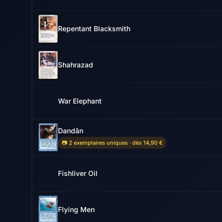
Repentant Blacksmith
Shahrazad
War Elephant
Dandân
📷 2 exemplaires uniques · dès 14,90 €
Fishliver Oil
Flying Men