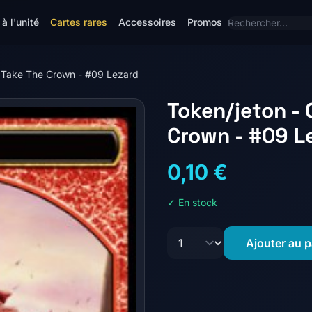
à l'unité
Cartes rares
Accessoires
Promos
: Take The Crown - #09 Lezard
Token/jeton - 
Crown - #09 L
0,10 €
✓ En stock
Ajouter au p