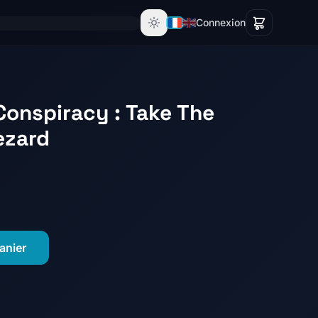
Connexion
Conspiracy : Take The
ezard
anier