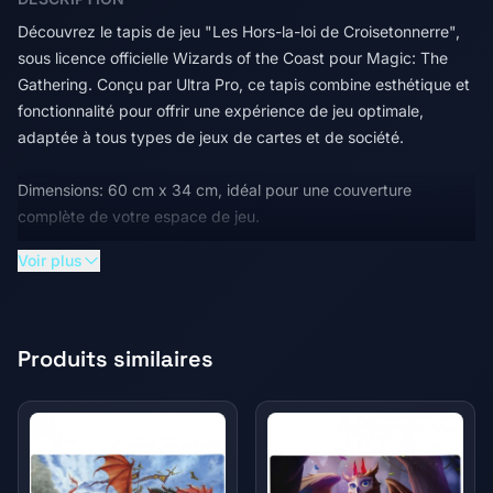
Découvrez le tapis de jeu "Les Hors-la-loi de Croisetonnerre",
sous licence officielle Wizards of the Coast pour Magic: The
Gathering. Conçu par Ultra Pro, ce tapis combine esthétique et
fonctionnalité pour offrir une expérience de jeu optimale,
adaptée à tous types de jeux de cartes et de société.
Dimensions: 60 cm x 34 cm, idéal pour une couverture
complète de votre espace de jeu.
Voir plus
Surface supérieure lisse: Permet un glissement facile des
cartes sans risque d'accrochage ou de dommage, protégeant
ainsi vos cartes et accessoires durant la partie.
Produits similaires
Base en caoutchouc épais: Offre une protection
supplémentaire pour vos tables contre les impacts de dés et
autres accessoires de jeu.
Matériau antidérapant: La base du tapis est conçue pour rester