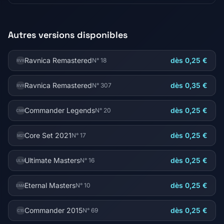
Autres versions disponibles
Ravnica Remastered
dès 0,25 €
N° 18
RVR
Ravnica Remastered
dès 0,35 €
N° 307
RVR
Commander Legends
dès 0,25 €
N° 20
CMR
Core Set 2021
dès 0,25 €
N° 17
M21
Ultimate Masters
dès 0,25 €
N° 16
ULM
Eternal Masters
dès 0,25 €
N° 10
EMA
Commander 2015
dès 0,25 €
N° 69
C15