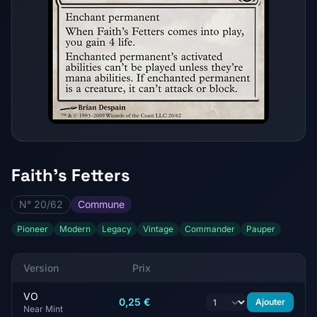
Faith's Fetters
N° 20/62
Commune
Pioneer
Modern
Legacy
Vintage
Commander
Pauper
Version
Prix
VO
0,25 €
Ajouter
Near Mint