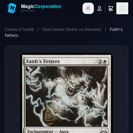
Cartes à l'unité
/
Duel Decks Divine vs Demonic
/
Faith's
Fetters