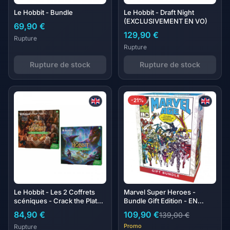
Le Hobbit - Bundle
Le Hobbit - Draft Night
(EXCLUSIVEMENT EN VO)
69,90 €
129,90 €
Rupture
Rupture
Rupture de stock
Rupture de stock
-21%
Le Hobbit - Les 2 Coffrets
Marvel Super Heroes -
scéniques - Crack the Plates
Bundle Gift Edition - EN
& Treasures of Smaug
ANGLAIS
84,90 €
109,90 €
139,00 €
Promo
Rupture