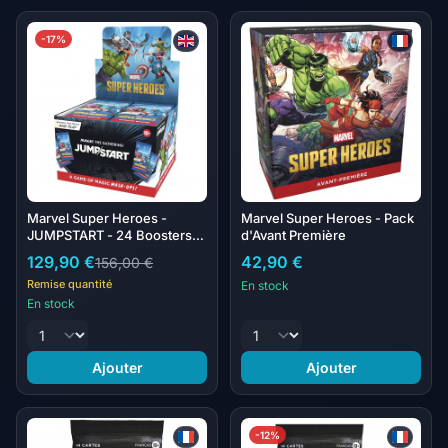
-17%
Marvel Super Heroes -
Marvel Super Heroes - Pack
JUMPSTART - 24 Boosters
d'Avant Première
draft
129,90 €
42,90 €
156,00 €
Remise quantité
En stock
En stock
Ajouter
Ajouter
-12%