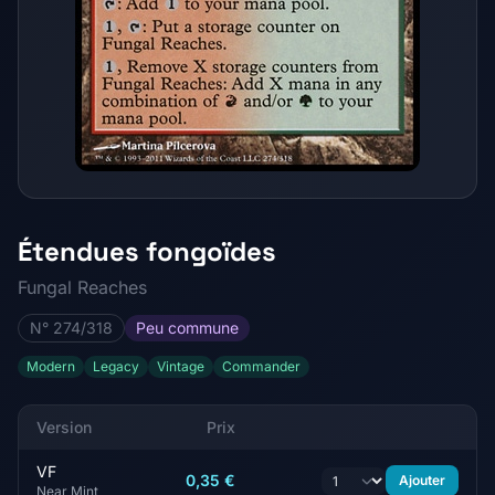
Étendues fongoïdes
Fungal Reaches
N° 274/318
Peu commune
Modern
Legacy
Vintage
Commander
Version
Prix
VF
0,35 €
Ajouter
Near Mint