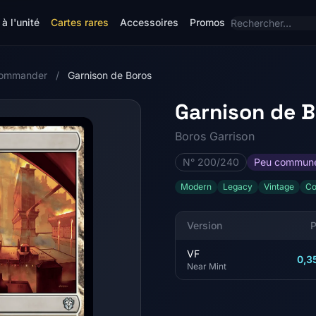
à l'unité
Cartes rares
Accessoires
Promos
Commander
/
Garnison de Boros
Garnison de 
Boros Garrison
N° 200/240
Peu commun
Modern
Legacy
Vintage
C
Version
P
VF
0,3
Near Mint