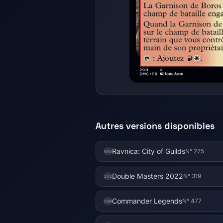
Autres versions disponibles
Ravnica: City of Guilds
N° 275
RAV
Double Masters 2022
N° 319
2X2
Commander Legends
N° 477
CMR