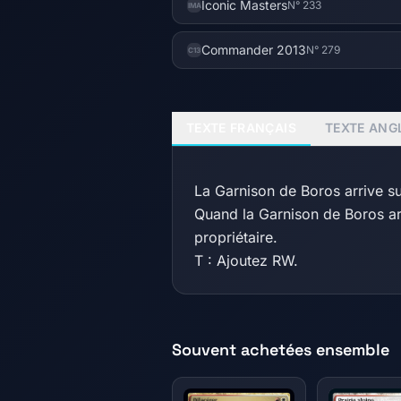
Iconic Masters
N° 233
IMA
Commander 2013
N° 279
C13
TEXTE FRANÇAIS
TEXTE ANG
La Garnison de Boros arrive s
Quand la Garnison de Boros arr
propriétaire.
T : Ajoutez RW.
Souvent achetées ensemble