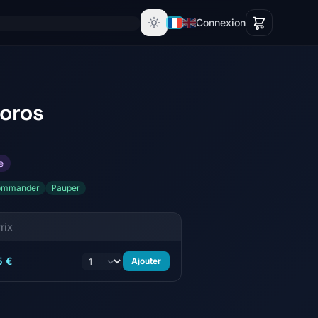
Connexion
Boros
e
ommander
Pauper
rix
5 €
Ajouter