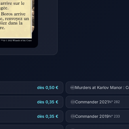
dès 0,50 €
Murders at Karlov Manor :
MKC
dès 0,35 €
Commander 2021
N° 282
C21
dès 0,35 €
Commander 2019
N° 233
C19