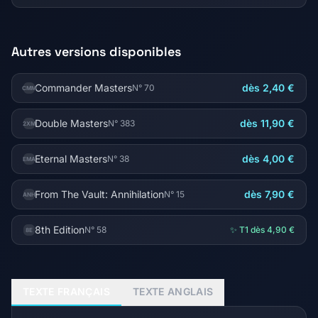
Autres versions disponibles
Commander Masters
dès 2,40 €
N° 70
CMM
Double Masters
dès 11,90 €
N° 383
2XM
Eternal Masters
dès 4,00 €
N° 38
EMA
From The Vault: Annihilation
dès 7,90 €
N° 15
ANH
8th Edition
N° 58
✨ T1 dès 4,90 €
8E
TEXTE FRANÇAIS
TEXTE ANGLAIS