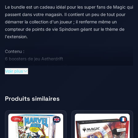
Le bundle est un cadeau idéal pour les super fans de Magic qui
passent dans votre magasin. Il contient un peu de tout pour
démarrer la collection d'un joueur ; il renferme même un
compteur de points de vie Spindown géant sur le thème de
l'extension.
Contenu :
6 boosters de jeu Aetherdrift
2 boosters collector Aetherdrift
Voir plus
1 booster Box Topper "Finish Line"
15 terrains full-art Premium traditionnels
5 terrains full-art "Siège du conducteur" Premium Première
place
Produits similaires
3 promos de bundle full-art Premium traditionnelles
1 compteur de points de vie Spindown à carreaux noirs et
blancs
-21%
1 boîte de rangement de cartes
2 fiches de référence