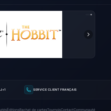
J+1
SERVICE CLIENT FRANÇAIS
utés
Éditions
Rachat de cartes
Tournois
Contact
Communauté