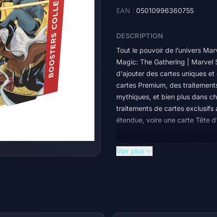
EAN :
05010996360755
DESCRIPTION
Tout le pouvoir de l’univers Mar
Magic: The Gathering | Marvel S
d'ajouter des cartes uniques et
cartes Premium, des traitements
mythiques, et bien plus dans c
traitements de cartes exclusifs 
étendue, voire une carte Tête d'
Plus d’informations sur Magic:
Voir plus
L'univers Marvel débarque en f
pages de BD au champ de batail
de super-héros et de super-vila
emblématique, avant d'utiliser 
fracassez pour remporter la vic