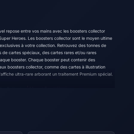
vel repose entre vos mains avec les boosters collector
uper Heroes. Les boosters collector sont le moyen ultime
 exclusives à votre collection. Retrouvez des tonnes de
 de cartes spéciaux, des cartes rares et/ou rares
haque booster. Chaque booster peut contenir des
aux boosters collector, comme des cartes à illustration
affiche ultra-rare arborant un traitement Premium spécial.
 The Gathering | Marvel Super Heroes
orce ! Une équipe all-star de gros cogneurs passe des
le, et le destin du monde est en jeu. Rassemblez l'équipe
ins de vos rêves, puis équipez-les de leur équipement
leurs redoutables capacités. Envolez-vous, frappez et
toire dans Magic: The Gathering | Marvel Super Heroes !