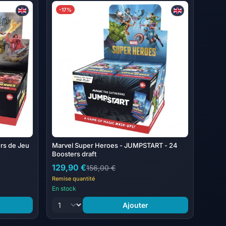
-17%
 Wizards of the Coast LLC
he Gathering | Marvel Super Heroes
ent 15 cartes Magic: The Gathering
ecto-verso Premium traditionnel
mythique <1 % des boosters
artes peuvent varier
rs de Jeu
Marvel Super Heroes - JUMPSTART - 24
Boosters draft
129,90 €
156,00 €
Remise quantité
En stock
Ajouter