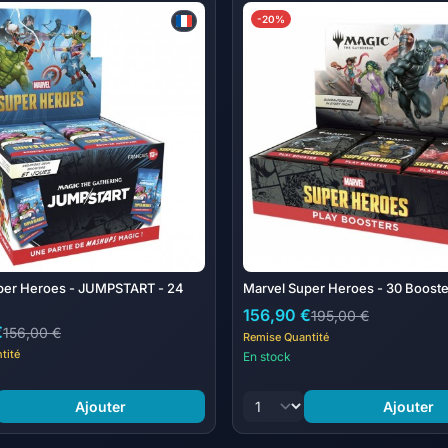
-20%
© 2026 MARVEL | TM & © 2026
Contenu:
12 boosters collector Magic: T
Chaque booster collector conti
1 carte d'illustration ou jeton r
Une carte Tête d’affiche rare 
La rareté et la répartition des c
per Heroes - JUMPSTART - 24
Marvel Super Heroes - 30 Booste
156,90 €
195,00 €
€
156,00 €
Remise Quantité
tité
En stock
Ajouter
Ajouter