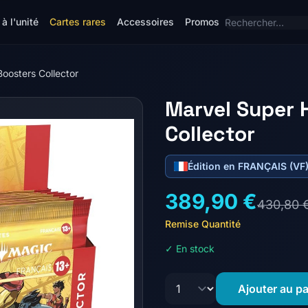
à l'unité
Cartes rares
Accessoires
Promos
oosters Collector
Marvel Super 
Collector
Édition en FRANÇAIS (VF
389,90 €
430,80 
Remise Quantité
✓ En stock
Ajouter au pa