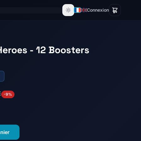
Connexion
Heroes - 12 Boosters
)
€
-9%
nier