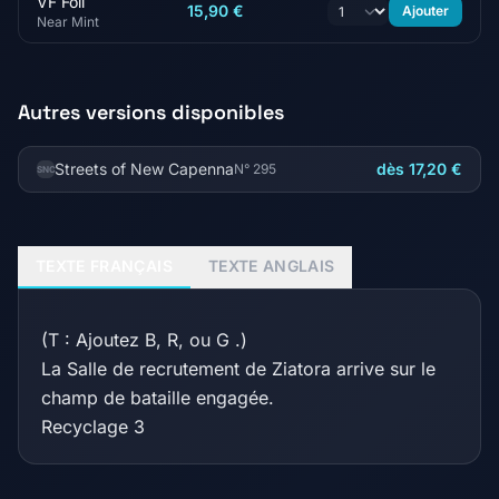
VF Foil
15,90 €
Ajouter
Near Mint
Autres versions disponibles
Streets of New Capenna
dès 17,20 €
N° 295
SNC
TEXTE FRANÇAIS
TEXTE ANGLAIS
(T : Ajoutez B, R, ou G .)
La Salle de recrutement de Ziatora arrive sur le
champ de bataille engagée.
Recyclage 3