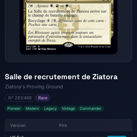
Salle de recrutement de Ziatora
Ziatora's Proving Ground
N° 261/488
Rare
Pioneer
Modern
Legacy
Vintage
Commander
Version
Prix