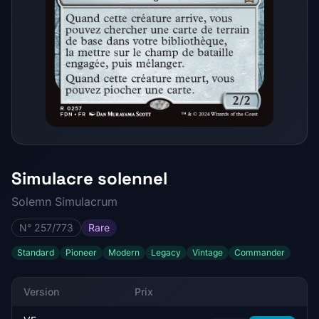
Simulacre solennel
Solemn Simulacrum
N° 257/773
Rare
Standard
Pioneer
Modern
Legacy
Vintage
Commander
Version
Prix