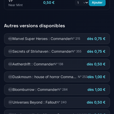
VF
0,50 €
Ajouter
Near Mint
Autres versions disponibles
Marvel Super Heroes : Commander
dès 0,75 €
N° 215
MSC
Secrets of Strixhaven : Commander
dès 0,75 €
N° 355
SOC
Aetherdrift : Commander
dès 0,50 €
N° 138
DRC
Duskmourn : house of horror Commander
dès 1,00 €
N° 253
DSC
Bloomburrow : Commander
dès 1,00 €
N° 284
BLC
Universes Beyond : Fallout
dès 0,50 €
N° 240
PIP