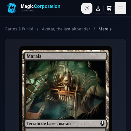
Cartes à l'unité
/
Avatar, the last airbender
/
Marais