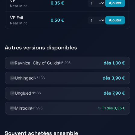
VF
0,35 €
Ajouter
Near Mint
VF Foil
0,50 €
Ajouter
Near Mint
Autres versions disponibles
Ravnica: City of Guilds
dès 1,00 €
N° 295
RAV
Unhinged
dès 3,90 €
N° 138
UNH
Unglued
dès 7,90 €
N° 86
UG
Mirrodin
N° 295
✨ T1 dès 0,35 €
MRD
Souvent achetées ensemble