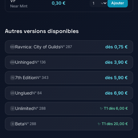
VF
0,30 €
Ajouter
Near Mint
Autres versions disponibles
Ravnica: City of Guilds
dès 0,75 €
N° 287
RAV
Unhinged
dès 3,90 €
N° 136
UNH
7th Edition
dès 5,90 €
N° 343
7E
Unglued
dès 6,90 €
N° 84
UG
Unlimited
N° 288
✨ T1 dès 6,00 €
U
Beta
N° 288
✨ T1 dès 20,00 €
B