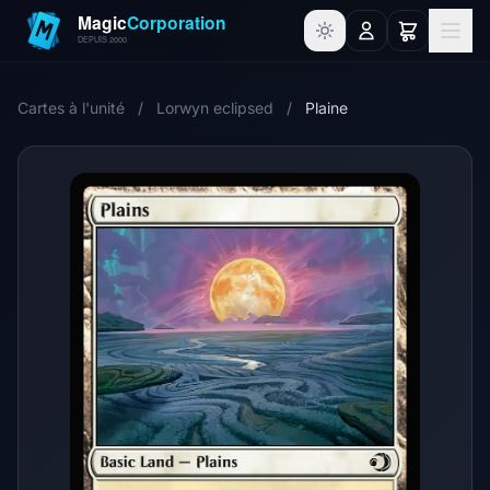
Cartes à l'unité
/
Lorwyn eclipsed
/
Plaine