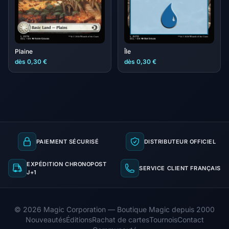
Plaine
Île
dès 0,30 €
dès 0,30 €
PAIEMENT SÉCURISÉ
DISTRIBUTEUR OFFICIEL
EXPÉDITION CHRONOPOST
SERVICE CLIENT FRANÇAIS
J+1
© 2026 Magic Corporation — Boutique Magic depuis 2000
Nouveautés
Éditions
Rachat de cartes
Tournois
Contact