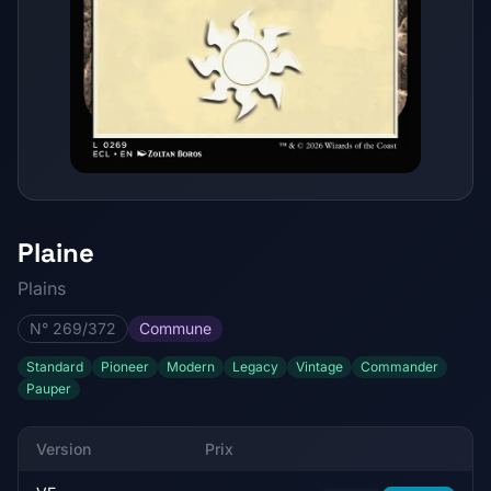
Plaine
Plains
N° 269/372
Commune
Standard
Pioneer
Modern
Legacy
Vintage
Commander
Pauper
Version
Prix