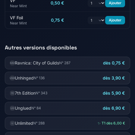
VF
0,50 €
Ajouter
Near Mint
VF Foil
0,75 €
Ajouter
Near Mint
Autres versions disponibles
Ravnica: City of Guilds
dès 0,75 €
N° 287
RAV
Unhinged
dès 3,90 €
N° 136
UNH
7th Edition
dès 5,90 €
N° 343
7E
Unglued
dès 6,90 €
N° 84
UG
Unlimited
N° 288
✨ T1 dès 6,00 €
U