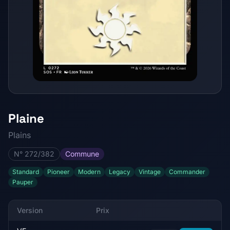
Plaine
Plains
N° 272/382
Commune
Standard
Pioneer
Modern
Legacy
Vintage
Commander
Pauper
Version
Prix