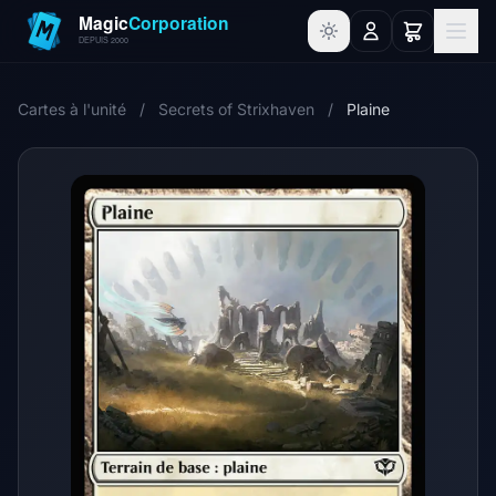
Cartes à l'unité
/
Secrets of Strixhaven
/
Plaine