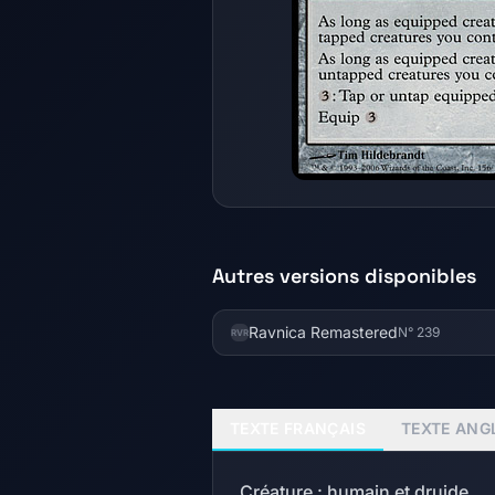
Autres versions disponibles
Ravnica Remastered
N° 239
RVR
TEXTE FRANÇAIS
TEXTE ANG
Créature : humain et druide