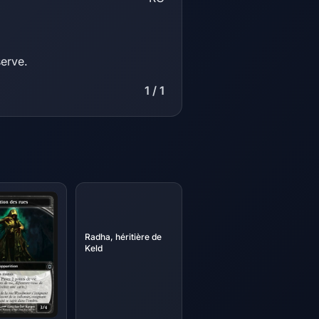
serve.
1 / 1
Radha, héritière de
Keld