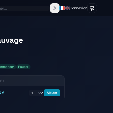
Connexion
auvage
ommander
Pauper
rix
5 €
Ajouter