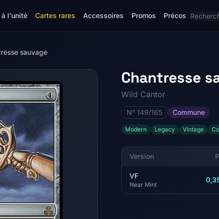
à l'unité
Cartes rares
Accessoires
Promos
Précos
tresse sauvage
Chantresse s
Wild Cantor
N° 149/165
Commune
Modern
Legacy
Vintage
C
Version
P
VF
0,3
Near Mint