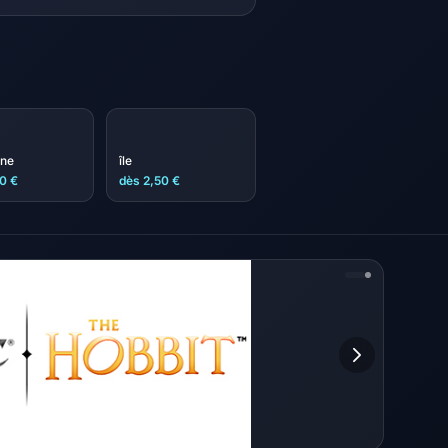
ne
île
0 €
dès 2,50 €