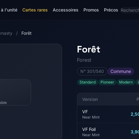
à l'unité
Cartes rares
Accessoires
Promos
Précos
ynasty
/
Forêt
Forêt
Forest
N° 301/540
Commune
Standard
Pioneer
Modern
Version
P
ible
VF
2,5
Near Mint
VF Foil
3,9
Near Mint