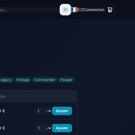
Connexion
Legacy
Vintage
Commander
Pauper
rix
0 €
Ajouter
0 €
Ajouter