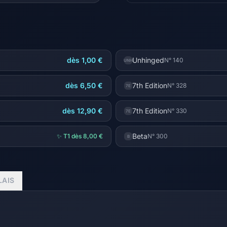
dès 1,00 €
Unhinged
N° 140
UNH
dès 6,50 €
7th Edition
N° 328
7E
dès 12,90 €
7th Edition
N° 330
7E
Beta
✨ T1 dès 8,00 €
N° 300
B
LAIS