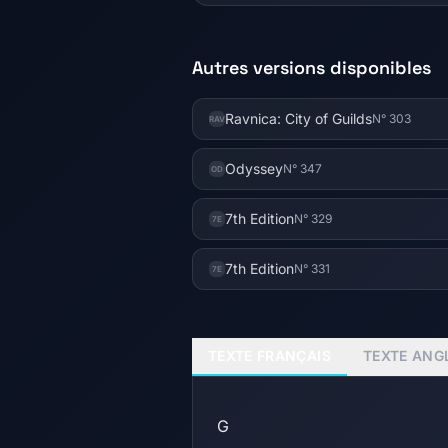
Autres versions disponibles
Ravnica: City of Guilds
N° 303
RAV
Odyssey
N° 347
OD
7th Edition
N° 329
7E
7th Edition
N° 331
7E
TEXTE FRANÇAIS
TEXTE ANG
G