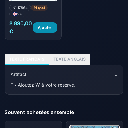
N° 17864
Played
VO
2 890,00
Ajouter
€
TEXTE FRANÇAIS
TEXTE ANGLAIS
Artifact
0
T : Ajoutez W à votre réserve.
Souvent achetées ensemble