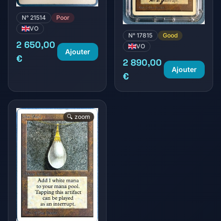
N° 21514
Poor
VO
N° 17815
Good
2 650,00
VO
Ajouter
€
2 890,00
Ajouter
€
🔍 zoom