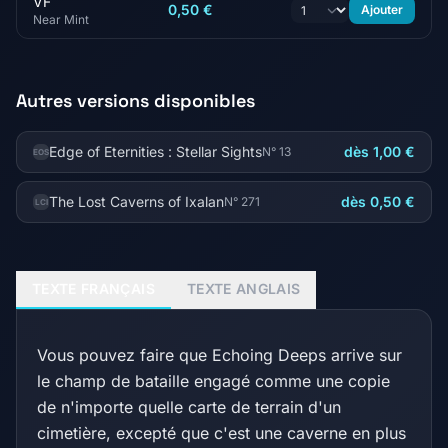
VF
0,50 €
Ajouter
Near Mint
Autres versions disponibles
Edge of Eternities : Stellar Sights
dès 1,00 €
N° 13
EOS
The Lost Caverns of Ixalan
dès 0,50 €
N° 271
LCI
TEXTE FRANÇAIS
TEXTE ANGLAIS
Vous pouvez faire que Echoing Deeps arrive sur
le champ de bataille engagé comme une copie
de n'importe quelle carte de terrain d'un
cimetière, excepté que c'est une caverne en plus