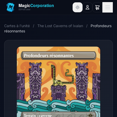
Cartes à l'unité
/
The Lost Caverns of Ixalan
/
Profondeurs
résonnantes