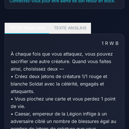
Connectez-vous pour être alerté de son retour en stock.
TEXTE FRANÇAIS
TEXTE ANGLAIS
1
R
W
B
À chaque fois que vous attaquez, vous pouvez
sacrifier une autre créature. Quand vous faites
ainsi, choisissez deux —
• Créez deux jetons de créature 1/1 rouge et
blanche Soldat avec la célérité, engagés et
attaquants.
• Vous piochez une carte et vous perdez 1 point
de vie.
• Caesar, empereur de la Légion inflige à un
adversaire ciblé un nombre de blessures égal au
nombre de jetons de créature que vous