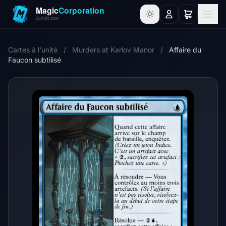
Cartes à l'unité
/
Murders at Karlov Manor
/
Affaire du
Faucon subtilisé