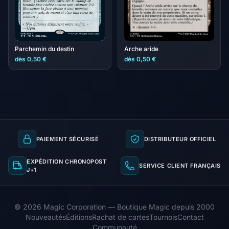
Parchemin du destin
Arche aride
dès 0,50 €
dès 0,50 €
PAIEMENT SÉCURISÉ
DISTRIBUTEUR OFFICIEL
EXPÉDITION CHRONOPOST
SERVICE CLIENT FRANÇAIS
J+1
© 2026 Magic Corporation — Boutique Magic depuis 2000
Nouveautés
Éditions
Rachat de cartes
Tournois
Contact
Communauté