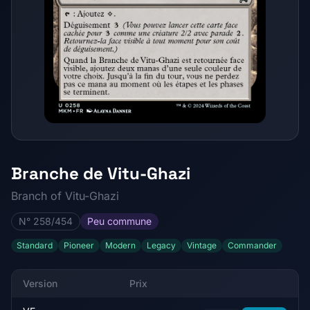
Branche de Vitu-Ghazi
Branch of Vitu-Ghazi
N° 258/454
Peu commune
Standard
Pioneer
Modern
Legacy
Vintage
Commander
Version
Prix