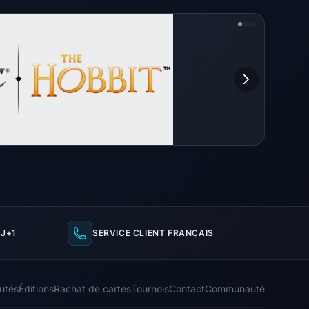
J+1
SERVICE CLIENT FRANÇAIS
utés
Éditions
Rachat de cartes
Tournois
Contact
Communauté