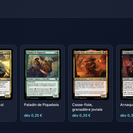
Loi
Paladin de Piquebois
Casse-fiole,
Arnaqu
grenadière joviale
dès 0,25 €
dès 0,35 €
dès 0,