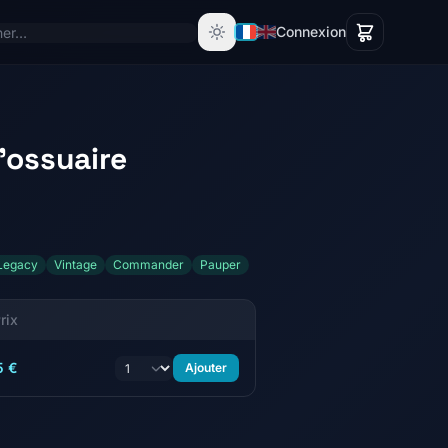
Connexion
'ossuaire
Legacy
Vintage
Commander
Pauper
rix
5 €
Ajouter