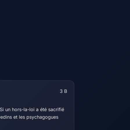
3
B
i un hors-la-loi a été sacrifié
gredins et les psychagogues