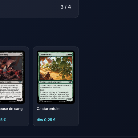
3 / 4
euse de sang
Cactarentule
35 €
dès 0,25 €