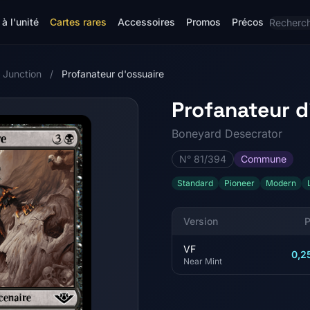
à l'unité
Cartes rares
Accessoires
Promos
Précos
 Junction
/
Profanateur d'ossuaire
Profanateur d
Boneyard Desecrator
N° 81/394
Commune
Standard
Pioneer
Modern
Version
P
VF
0,2
Near Mint