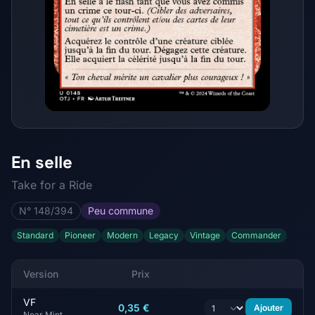
En selle
Take for a Ride
N° 148/394
Peu commune
Standard
Pioneer
Modern
Legacy
Vintage
Commander
Version
Prix
VF
0,35 €
Ajouter
Near Mint