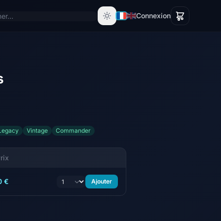
Connexion
s
Legacy
Vintage
Commander
rix
0 €
Ajouter