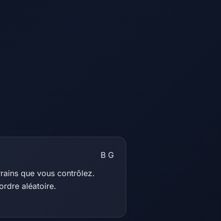
B
G
rrains que vous contrôlez.
ordre aléatoire.