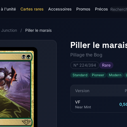
à l'unité
Cartes rares
Accessoires
Promos
Précos
 Junction
/
Piller le marais
Piller le marai
Pillage the Bog
N° 224/394
Rare
Standard
Pioneer
Modern
Version
P
VF
0,5
Near Mint