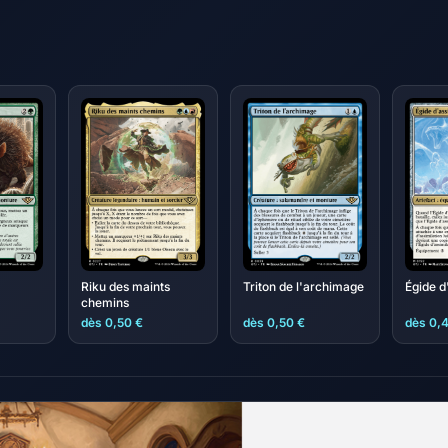
Riku des maints
Triton de l'archimage
Égide d
chemins
dès 0,50 €
dès 0,50 €
dès 0,