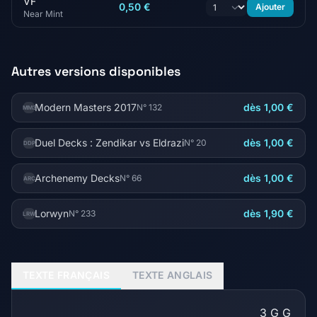
VF
0,50 €
Ajouter
Near Mint
Autres versions disponibles
Modern Masters 2017
dès 1,00 €
N° 132
MM3
Duel Decks : Zendikar vs Eldrazi
dès 1,00 €
N° 20
DDP
Archenemy Decks
dès 1,00 €
N° 66
ARC
Lorwyn
dès 1,90 €
N° 233
LRW
TEXTE FRANÇAIS
TEXTE ANGLAIS
3
G
G