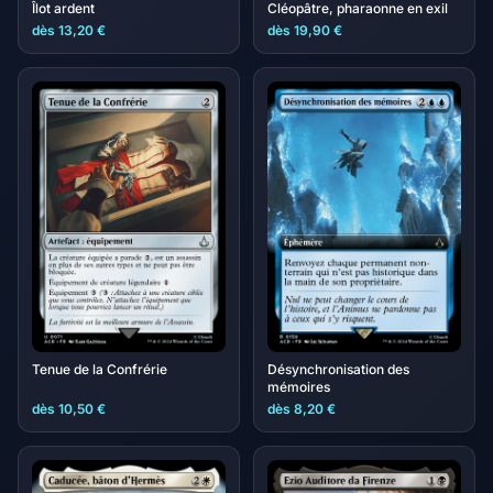
Îlot ardent
Cléopâtre, pharaonne en exil
dès 13,20 €
dès 19,90 €
Tenue de la Confrérie
Désynchronisation des
mémoires
dès 10,50 €
dès 8,20 €