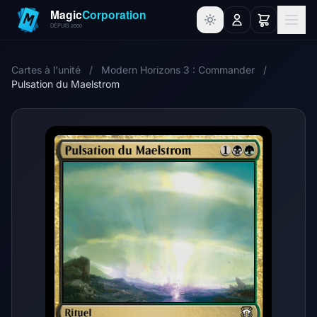
Cartes à l'unité
/
Modern Horizons 3 : Commander
/
Pulsation du Maelstrom