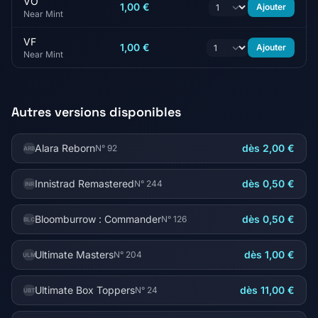
VO
1,00 €
Ajouter
Near Mint
VF
1,00 €
Ajouter
Near Mint
Autres versions disponibles
Alara Reborn
dès 2,00 €
N° 92
ARB
Innistrad Remastered
dès 0,50 €
N° 244
INR
Bloomburrow : Commander
dès 0,50 €
N° 126
BLC
Ultimate Masters
dès 1,00 €
N° 204
ULM
Ultimate Box Toppers
dès 11,00 €
N° 24
UBT