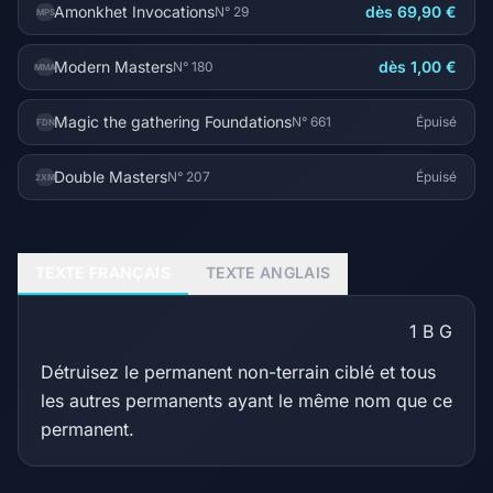
Amonkhet Invocations
dès 69,90 €
N° 29
MPS
Modern Masters
dès 1,00 €
N° 180
MMA
Magic the gathering Foundations
N° 661
Épuisé
FDN
Double Masters
N° 207
Épuisé
2XM
TEXTE FRANÇAIS
TEXTE ANGLAIS
1
B
G
Détruisez le permanent non-terrain ciblé et tous
les autres permanents ayant le même nom que ce
permanent.