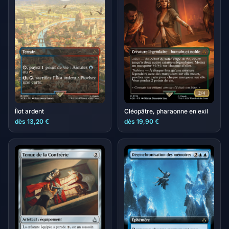
Îlot ardent
Cléopâtre, pharaonne en exil
dès 13,20 €
dès 19,90 €