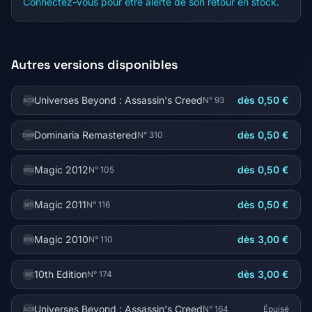
Connectez-vous pour être alerté de son retour en stock.
Autres versions disponibles
Universes Beyond : Assassin's Creed
dès 0,50 €
N° 93
ACR
Dominaria Remastered
dès 0,50 €
N° 310
DMR
Magic 2012
dès 0,50 €
N° 105
M12
Magic 2011
dès 0,50 €
N° 116
M11
Magic 2010
dès 3,00 €
N° 110
M10
10th Edition
dès 3,00 €
N° 174
10E
Universes Beyond : Assassin's Creed
N° 164
Épuisé
ACR