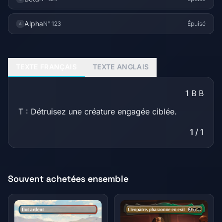
Alpha
N° 123
Épuisé
A
TEXTE FRANÇAIS
TEXTE ANGLAIS
1
B
B
T : Détruisez une créature engagée ciblée.
1 / 1
Souvent achetées ensemble