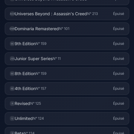
Universes Beyond : Assassin's Creed
N° 213
Épuisé
ACR
Dominaria Remastered
N° 101
Épuisé
DMR
9th Edition
N° 159
Épuisé
9E
Junior Super Series
N° 11
Épuisé
JSS
8th Edition
N° 159
Épuisé
8E
4th Edition
N° 157
Épuisé
4E
Revised
N° 125
Épuisé
R
Unlimited
N° 124
Épuisé
U
Beta
N° 124
Épuisé
B