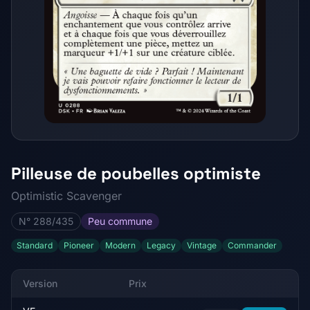
Pilleuse de poubelles optimiste
Optimistic Scavenger
N° 288/435
Peu commune
Standard
Pioneer
Modern
Legacy
Vintage
Commander
Version
Prix