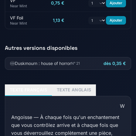
VF
0,75 €
Ajouter
Near Mint
VF Foil
1,13 €
Ajouter
Near Mint
Autres versions disponibles
Duskmourn : house of horror
dès 0,35 €
N° 21
DSK
TEXTE FRANÇAIS
TEXTE ANGLAIS
W
Angoisse — À chaque fois qu'un enchantement
que vous contrôlez arrive et à chaque fois que
vous déverrouillez complètement une pièce,