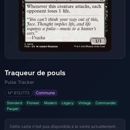
Traqueur de pouls
Pulse Tracker
N° 612/773
Commune
Standard
Pioneer
Modern
Legacy
Vintage
Commander
Pauper
Cette carte n'est pas disponible à la vente actuellement.