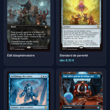
Édit blasphématoire
Etendard de parenté
dès 8,10 €