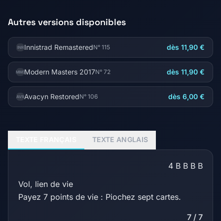
Autres versions disponibles
Innistrad Remastered
dès 11,90 €
N° 115
INR
Modern Masters 2017
dès 11,90 €
N° 72
MM3
Avacyn Restored
dès 6,00 €
N° 106
AVR
TEXTE FRANÇAIS
TEXTE ANGLAIS
4
B
B
B
B
Vol, lien de vie
Payez 7 points de vie : Piochez sept cartes.
7 / 7