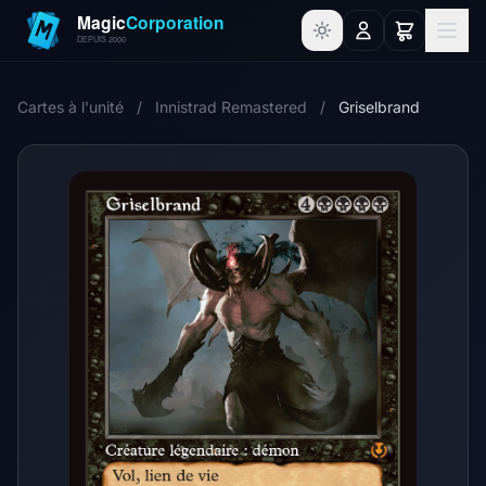
Cartes à l'unité
/
Innistrad Remastered
/
Griselbrand