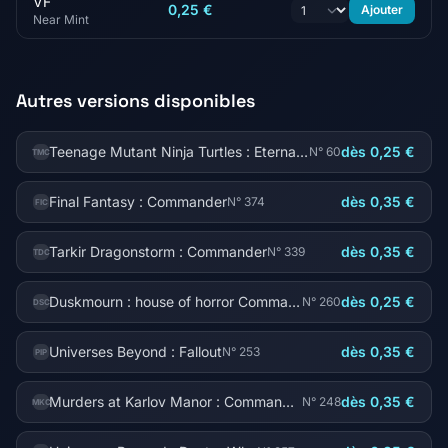
VF
0,25 €
Ajouter
Near Mint
Autres versions disponibles
Teenage Mutant Ninja Turtles : Eternal-Legal
dès 0,25 €
N° 60
TMC
Final Fantasy : Commander
dès 0,35 €
N° 374
FIC
Tarkir Dragonstorm : Commander
dès 0,35 €
N° 339
TDC
Duskmourn : house of horror Commander
dès 0,25 €
N° 260
DSC
Universes Beyond : Fallout
dès 0,35 €
N° 253
PIP
Murders at Karlov Manor : Commander
dès 0,35 €
N° 248
MKC