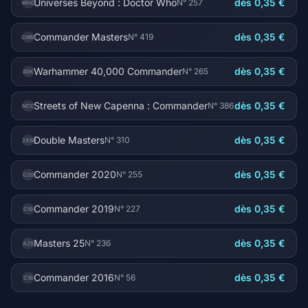
Universes Beyond : Doctor Who
dès 0,35 €
N° 257
WHO
Commander Masters
dès 0,35 €
N° 419
CMM
Warhammer 40,000 Commander
dès 0,35 €
N° 265
40K
Streets of New Capenna : Commander
dès 0,35 €
N° 386
NCC
Double Masters
dès 0,35 €
N° 310
2XM
Commander 2020
dès 0,35 €
N° 255
C20
Commander 2019
dès 0,35 €
N° 227
C19
Masters 25
dès 0,35 €
N° 236
A25
Commander 2016
dès 0,35 €
N° 56
C16