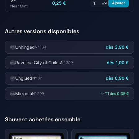
VF
0,25 €
Ajouter
Near Mint
Autres versions disponibles
Unhinged
dès 3,90 €
N° 139
UNH
Ravnica: City of Guilds
dès 1,00 €
N° 299
RAV
Unglued
dès 6,90 €
N° 87
UG
Mirrodin
N° 299
✨ T1 dès 0,35 €
MRD
Souvent achetées ensemble