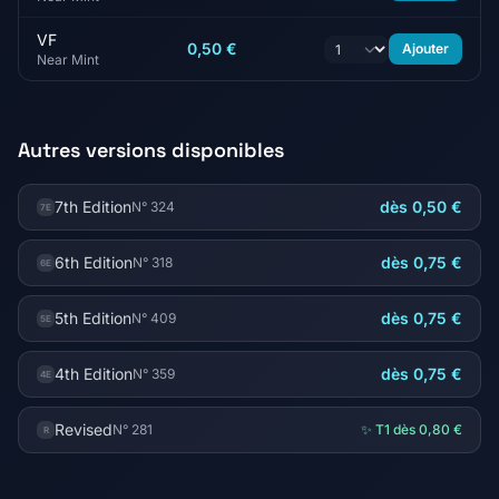
VF
0,50 €
Ajouter
Near Mint
Autres versions disponibles
7th Edition
dès 0,50 €
N° 324
7E
6th Edition
dès 0,75 €
N° 318
6E
5th Edition
dès 0,75 €
N° 409
5E
4th Edition
dès 0,75 €
N° 359
4E
Revised
N° 281
✨ T1 dès 0,80 €
R