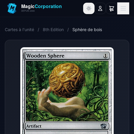
Cartes à l'unité
/
8th Edition
/
Sphère de bois