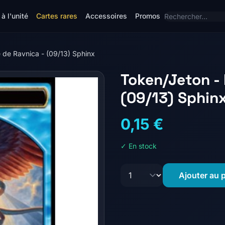
à l'unité
Cartes rares
Accessoires
Promos
 de Ravnica - (09/13) Sphinx
Token/Jeton - 
(09/13) Sphin
0,15 €
✓ En stock
Ajouter au 