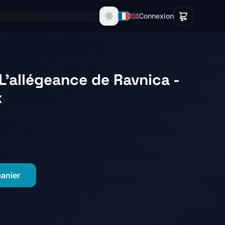
Connexion
L'allégeance de Ravnica -
x
panier