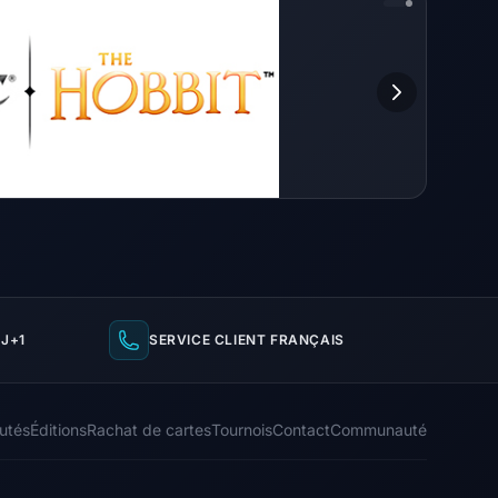
J+1
SERVICE CLIENT FRANÇAIS
utés
Éditions
Rachat de cartes
Tournois
Contact
Communauté