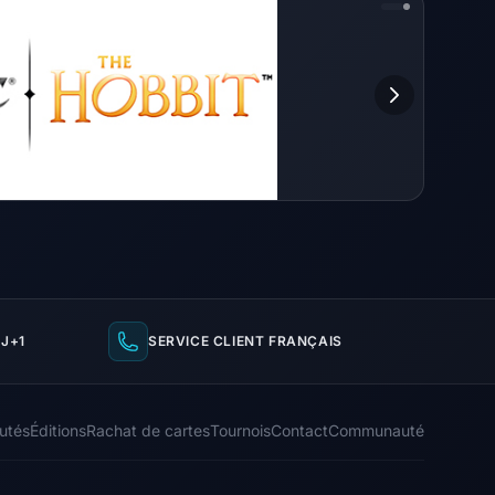
J+1
SERVICE CLIENT FRANÇAIS
utés
Éditions
Rachat de cartes
Tournois
Contact
Communauté