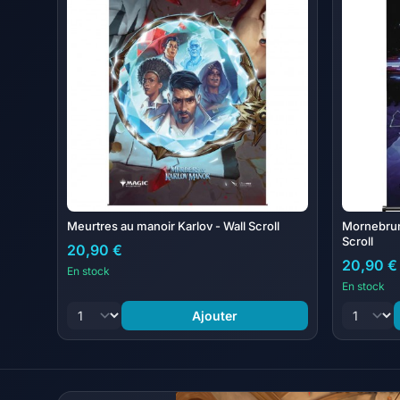
Meurtres au manoir Karlov - Wall Scroll
Mornebrune
Scroll
20,90 €
20,90 €
En stock
En stock
Ajouter