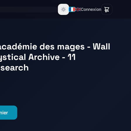
Connexion
'académie des mages - Wall
stical Archive - 11
esearch
nier