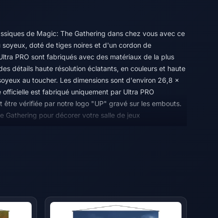
assiques de Magic: The Gathering dans chez vous avec ce
 soyeux, doté de tiges noires et d'un cordon de
Ultra PRO sont fabriqués avec des matériaux de la plus
es détails haute résolution éclatants, en couleurs et haute
t soyeux au toucher. Les dimensions sont d'environ 26,8 x
 officielle est fabriqué uniquement par Ultra PRO
eut être vérifiée par notre logo "UP" gravé sur les embouts.
he Gathering pour décorer votre salle de jeux
e ressemblant à de la soie avec des tiges et des cordes de
26,8 x 37,4 pouces
de la marque authentique "UP"