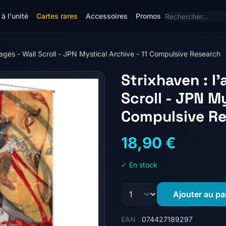
à l'unité
Cartes rares
Accessoires
Promos
ages - Wall Scroll - JPN Mystical Archive - 11 Compulsive Research
Strixhaven : l
Scroll - JPN My
Compulsive R
18,90 €
✓ En stock
Ajouter au pa
EAN :
074427189297