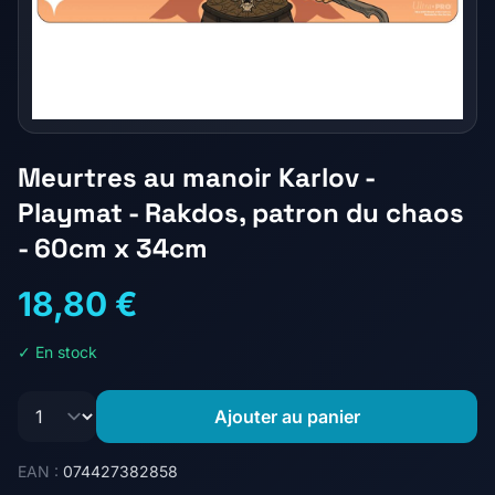
Meurtres au manoir Karlov -
Playmat - Rakdos, patron du chaos
- 60cm x 34cm
18,80 €
✓ En stock
Ajouter au panier
EAN :
074427382858