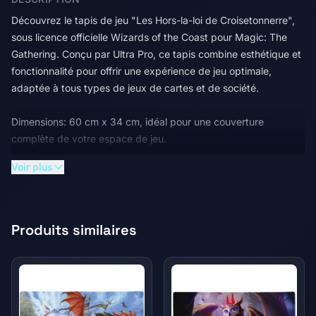
Découvrez le tapis de jeu "Les Hors-la-loi de Croisetonnerre",
sous licence officielle Wizards of the Coast pour Magic: The
Gathering. Conçu par Ultra Pro, ce tapis combine esthétique et
fonctionnalité pour offrir une expérience de jeu optimale,
adaptée à tous types de jeux de cartes et de société.
Dimensions: 60 cm x 34 cm, idéal pour une couverture
complète de votre espace de jeu.
Voir plus
Surface supérieure lisse: Permet un glissement facile des
cartes sans risque d'accrochage ou de dommage, protégeant
ainsi vos cartes et accessoires durant la partie.
Produits similaires
Base en caoutchouc épais: Offre une protection
supplémentaire pour vos tables contre les impacts de dés et
autres accessoires de jeu.
Matériau antidérapant: La base du tapis est conçue pour rester