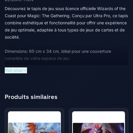
Découvrez le tapis de jeu sous licence officielle Wizards of the
Coast pour Magic: The Gathering. Conçu par Ultra Pro, ce tapis
combine esthétique et fonctionnalité pour offrir une expérience
de jeu optimale, adaptée à tous types de jeux de cartes et de
société.
Dimensions: 60 cm x 34 cm, idéal pour une couverture
complète de votre espace de jeu.
Voir plus
Surface supérieure lisse: Permet un glissement facile des
cartes sans risque d'accrochage ou de dommage, protégeant
ainsi vos cartes et accessoires durant la partie.
Produits similaires
Base en caoutchouc épais: Offre une protection
supplémentaire pour vos tables contre les impacts de dés et
autres accessoires de jeu.
Matériau antidérapant: La base du tapis est conçue pour rester