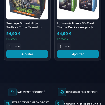
Teenage Mutant Ninja
Lorwyn éclipsé - 60-Card
Turtles - Turtle Team-Up
Theme Decks - Angels &
(EXCLUSIVEMENT EN VO)
Pirates (EXCLUSIVEMENT
54,90 €
44,90 €
EN VO)
En stock
En stock
Ajouter
Ajouter
PAIEMENT SÉCURISÉ
DISTRIBUTEUR OFFICIEL
EXPÉDITION CHRONOPOST
SERVICE CLIENT FRANÇAIS