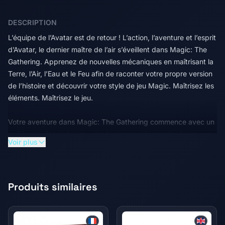
DESCRIPTION
L’équipe de l’Avatar est de retour ! L’action, l’aventure et l’esprit
d’Avatar, le dernier maître de l’air s’éveillent dans Magic: The
Gathering. Apprenez de nouvelles mécaniques en maîtrisant la
Terre, l’Air, l’Eau et le Feu afin de raconter votre propre version
de l’histoire et découvrir votre style de jeu Magic. Maîtrisez les
éléments. Maîtrisez le jeu.
Votre aventure dans Magic: The Gathering commence avec un
ami à vos côtés ! Jouez votre toute première partie dans un
Voir plus
combat guidé opposant Aang et Zuko. Choisissez votre camp
et envoyez vos forces contre votre adversaire tout en
apprenant les aspects essentiels du jeu. Puis, une fois que vous
avez compris les bases, maîtrisez les éléments restants avec
Produits similaires
des decks sur le thème d'Avatar, le dernier maître de l'air.
Combinez deux boosters et préparez-vous à jouer !