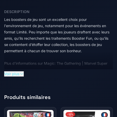
DESCRIPTION
Les boosters de jeu sont un excellent choix pour
l'environnement de jeu, notamment pour les événements en
format Limité. Peu importe que les joueurs draftent avec leurs
amis, qu’ils recherchent les traitements Booster Fun, ou qu’ils
se contentent d’étoffer leur collection, les boosters de jeu
permettent à chacun de trouver son bonheur.
Plus d’informations sur Magic: The Gathering | Marvel Super
Heroes
Voir plus
L'univers Marvel débarque en force ! Une équipe all-star de
gros cogneurs passe des pages de BD au champ de bataille, et
le destin du monde est en jeu. Rassemblez l'équipe de super-
Produits similaires
héros et de super-vilains de vos rêves, puis équipez-les de leur
équipement emblématique, avant d'utiliser leurs redoutables
capacités. Envolez-vous, frappez et fracassez pour remporter
-12%