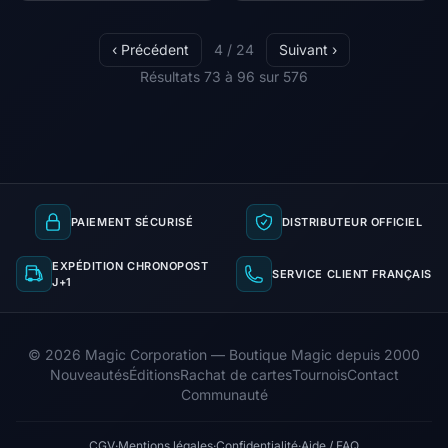
‹ Précédent
4 / 24
Suivant ›
Résultats 73 à 96 sur 576
PAIEMENT SÉCURISÉ
DISTRIBUTEUR OFFICIEL
EXPÉDITION CHRONOPOST
SERVICE CLIENT FRANÇAIS
J+1
© 2026 Magic Corporation — Boutique Magic depuis 2000
Nouveautés
Éditions
Rachat de cartes
Tournois
Contact
Communauté
CGV
·
Mentions légales
·
Confidentialité
·
Aide / FAQ