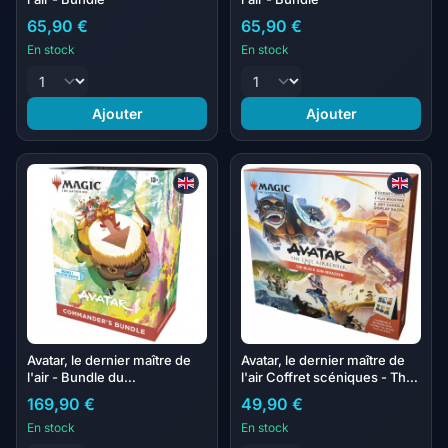
65,90 €
65,90 €
En stock
En stock
Ajouter
Ajouter
Avatar, le dernier maître de
Avatar, le dernier maître de
l'air - Bundle du
l'air Coffret scéniques - The
commandant - EN ANGLAIS
Black Sun Invasion
169,90 €
49,90 €
En stock
En stock