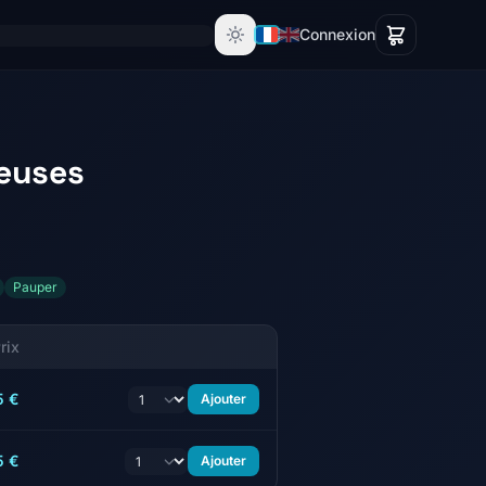
Connexion
euses
Pauper
rix
5 €
Ajouter
5 €
Ajouter