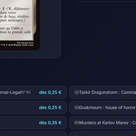
ernal-Legal
dès 0,25 €
Tarkir Dragonstorm : Comm
N° 60
TDC
dès 0,25 €
Duskmourn : house of horr
DSC
dès 0,35 €
Murders at Karlov Manor :
MKC