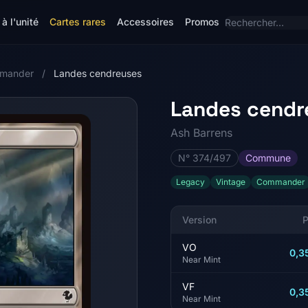
à l'unité
Cartes rares
Accessoires
Promos
mmander
/
Landes cendreuses
Landes cendr
Ash Barrens
N° 374/497
Commune
Legacy
Vintage
Commander
Version
P
VO
0,3
Near Mint
VF
0,3
Near Mint