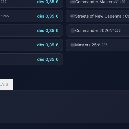
dès 0,35 €
Commander Masters
 257
N° 419
CMM
dès 0,35 €
Streets of New Capenna : 
° 265
NCC
dès 0,35 €
Commander 2020
N° 255
C20
dès 0,35 €
Masters 25
N° 236
A25
dès 0,35 €
LAIS
1