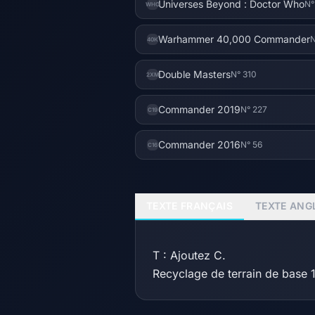
Universes Beyond : Doctor Who
N°
WHO
Warhammer 40,000 Commander
N
40K
Double Masters
N° 310
2XM
Commander 2019
N° 227
C19
Commander 2016
N° 56
C16
TEXTE FRANÇAIS
TEXTE ANG
T : Ajoutez C.
Recyclage de terrain de base 