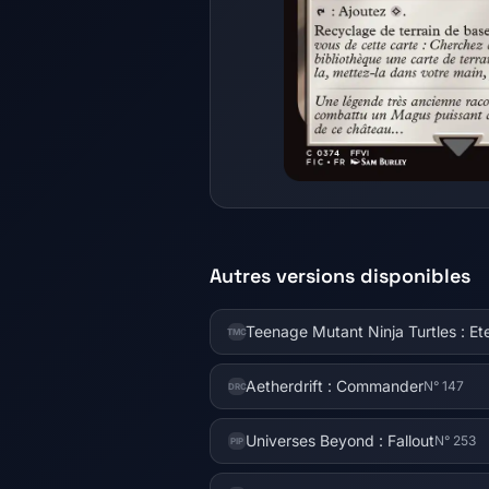
Autres versions disponibles
Teenage Mutant Ninja Turtles : Et
TMC
Aetherdrift : Commander
N° 147
DRC
Universes Beyond : Fallout
N° 253
PIP