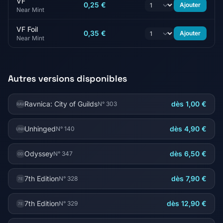
VF
0,25 €
Ajouter
Near Mint
VF Foil
0,35 €
Ajouter
Near Mint
Autres versions disponibles
Ravnica: City of Guilds
dès 1,00 €
N° 303
RAV
Unhinged
dès 4,90 €
N° 140
UNH
Odyssey
dès 6,50 €
N° 347
OD
7th Edition
dès 7,90 €
N° 328
7E
7th Edition
dès 12,90 €
N° 329
7E