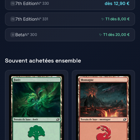
7th Edition
dès 12,90 €
N° 330
7E
7th Edition
N° 331
✨ T1 dès 8,00 €
7E
Beta
N° 300
✨ T1 dès 20,00 €
B
Souvent achetées ensemble