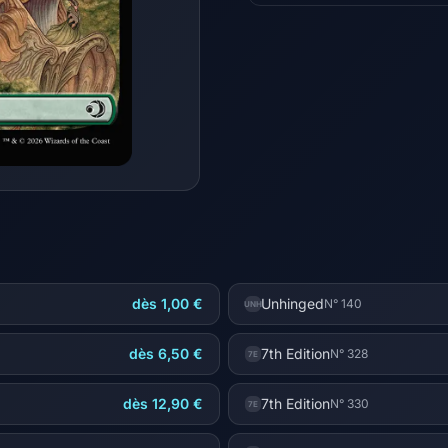
dès 1,00 €
Unhinged
N° 140
UNH
dès 6,50 €
7th Edition
N° 328
7E
dès 12,90 €
7th Edition
N° 330
7E