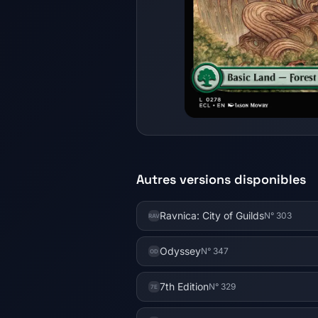
Autres versions disponibles
Ravnica: City of Guilds
N° 303
RAV
Odyssey
N° 347
OD
7th Edition
N° 329
7E