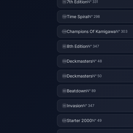
7th Edition
N° 331
7E
Time Spiral
N° 298
TSP
Champions Of Kamigawa
N° 303
CHK
8th Edition
N° 347
8E
Deckmasters
N° 48
DM
Deckmasters
N° 50
DM
Beatdown
N° 89
BD
Invasion
N° 347
IN
Starter 2000
N° 49
S2K