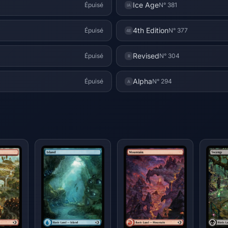
Ice Age
Épuisé
N° 381
IA
4th Edition
Épuisé
N° 377
4E
Revised
Épuisé
N° 304
R
Alpha
Épuisé
N° 294
A