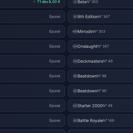
Beta
✨ T1 dès 8,00 €
N° 300
B
9th Edition
Épuisé
N° 347
9E
Mirrodin
Épuisé
N° 303
MRD
Onslaught
Épuisé
N° 347
ONS
Deckmasters
Épuisé
N° 49
DM
Beatdown
Épuisé
N° 88
BD
Beatdown
Épuisé
N° 90
BD
Starter 2000
Épuisé
N° 48
S2K
Battle Royale
Épuisé
N° 149
BR