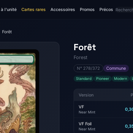
à l'unité
Cartes rares
Accessoires
Promos
Précos
Forêt
Forêt
Forest
N° 278/372
Commune
Standard
Pioneer
Modern
Version
P
VF
0,3
Near Mint
VF Foil
0,3
Near Mint