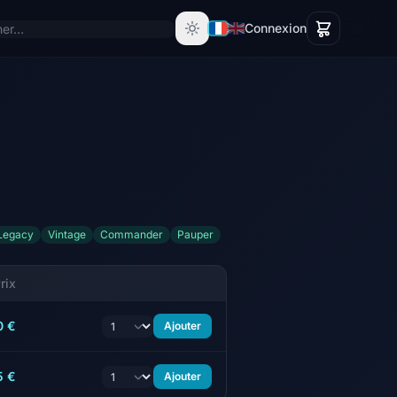
Connexion
Legacy
Vintage
Commander
Pauper
rix
0 €
Ajouter
5 €
Ajouter