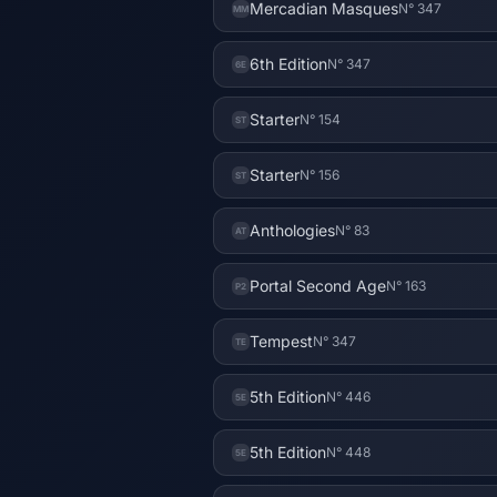
Mercadian Masques
N° 347
MM
6th Edition
N° 347
6E
Starter
N° 154
ST
Starter
N° 156
ST
Anthologies
N° 83
AT
Portal Second Age
N° 163
P2
Tempest
N° 347
TE
5th Edition
N° 446
5E
5th Edition
N° 448
5E