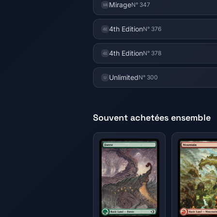
Mirage
N° 347
MI
4th Edition
N° 376
4E
4th Edition
N° 378
4E
Unlimited
N° 300
U
Souvent achetées ensemble